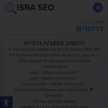
פתרונות AI וחדשנות
ראשי
»
דרושים
דרושים
דרוש/ב מעצב/ת גרפי/ת
ISRA-SEO מקבוצת הקידום שלי מחפשת את הכוכב הבא
דרוש מעצב גרפי מוכשר ויצירתי עם ים של אנרגיות ודרייב
מטורף ליצור גרפיקות ייחודיות ללקוחות שלנו!
דרישות התפקיד:
* נסיון בתוכנות האדובי – חובה!
* נסיון במשרדי פרסום – יתרון!
* נסיון באפטר אפקטס – יתרון משמעותי!
עבודה באווירה חמה ומשפחתית, תנאים מעולים
למתאימים!
פתח סרגל
חושבים שיש לכם אתם זה?
שלחו קורות חיים במייל – oded@m-p.co.il