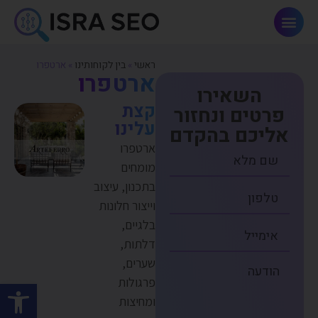
פתרונות AI וחדשנות
ראשי
»
בין לקוחותינו
»
ארטפרו
ארטפרו
השאירו
קצת
פרטים ונחזור
עלינו
אליכם בהקדם
ארטפרו
מומחים
בתכנון, עיצוב
וייצור חלונות
בלגיים,
דלתות,
שערים,
פרגולות
פתח סרגל
ומחיצות