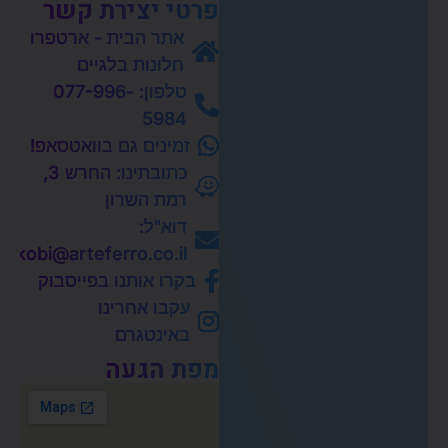
פרטי יצירת קשר
אתר הבית - ארטפרו
חלונות בלגיים
טלפון: 077-996-
5984
זמינים גם בוואטסאפ!
כתובתינו: החרש 3,
רמת השרון
דוא"ל:
kobi@arteferro.co.il
בקרו אותנו בפייסבוק
עקבו אחרינו
באינטגרם
מפת הגעה