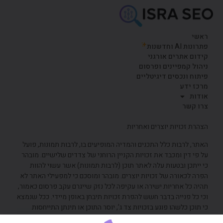
ראשי
פתרונות AI וחדשנות
קידום אתרים אורגני
ניהול קמפיינים ופרסום
פיתוח ונכסים דיגיטליים
מרכז ידע
אודות
צרו קשר
הצהרת זכויות יוצרים ואחריות
האתר, לרבות כלל התכנים והמדיה המופיעים בו, לרבות תמונות, פועל
על פי דין ומכבד את זכויות הקניין הרוחני של צדדים שלישיים. מובהר
כי ייתכן ובטעות עלה לאתר תוכן (לרבות תמונות) אשר עשוי להוות
הפרה לכאורה של זכויות יוצרים. מובהר ומוסכם כי למפעילי האתר לא
תהיה כל אחריות ישירה או עקיפה לכל נזק שייגרם עקב פרסום כאמור,
וכי כל פנייה בדבר חשש להפרת זכויות תיבחן באופן מיידי. ככל שנמצא
כי תוכן כלשהו פוגע בזכויות צד ג’, יוסר התוכן או תינתן התייחסות
אחרת לפי העניין, וזאת מבלי שהדבר יהווה הודאה כלשהי באחריות