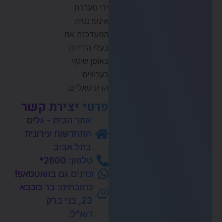
ידי מערכת
אינטרנטית
המעדכנת את
בעלי הדירות
באופן שוטף
בערוצים
הדיגיטאליים.
פרטי יצירת קשר
אתר הבית - גלים
התחדשות עירונית
בתל אביב
טלפון: 2600*
זמינים גם בוואטסאפ!
כתובתינו: בר כוכבא
23, בני ברק
דוא"ל: