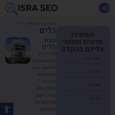
פתרונות AI וחדשנות
ראשי
»
בין לקוחותינו
»
גלים
גלים
השאירו
קצת
פרטים ונחזור
עלינו
אליכם בהקדם
חברת גלים
הינה מהחברות
הוותיקות בענף
ההתחדשות
העירונית
ובעלת ניסיון
עשיר ביישום
פרויקטים של
פתח סרגל
התחדשות