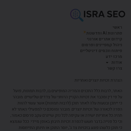
ראשי
פתרונות AI וחדשנות
קידום אתרים אורגני
ניהול קמפיינים ופרסום
פיתוח ונכסים דיגיטליים
מרכז ידע
אודות
צרו קשר
הצהרת זכויות יוצרים ואחריות
האתר, לרבות כלל התכנים והמדיה המופיעים בו, לרבות תמונות, פועל
על פי דין ומכבד את זכויות הקניין הרוחני של צדדים שלישיים. מובהר
כי ייתכן ובטעות עלה לאתר תוכן (לרבות תמונות) אשר עשוי להוות
הפרה לכאורה של זכויות יוצרים. מובהר ומוסכם כי למפעילי האתר לא
תהיה כל אחריות ישירה או עקיפה לכל נזק שייגרם עקב פרסום כאמור,
וכי כל פנייה בדבר חשש להפרת זכויות תיבחן באופן מיידי. ככל שנמצא
כי תוכן כלשהו פוגע בזכויות צד ג’, יוסר התוכן או תינתן התייחסות