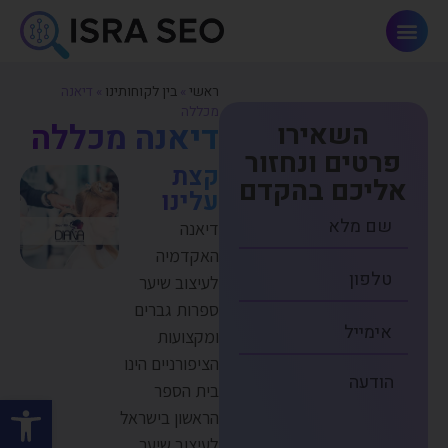
פתרונות AI וחדשנות
ראשי
»
בין לקוחותינו
»
דיאנה
מכללה
דיאנה מכללה
השאירו
פרטים ונחזור
קצת
אליכם בהקדם
עלינו
דיאנה
האקדמיה
לעיצוב שיער
ספרות גברים
ומקצועות
הציפורניים הינו
בית הספר
פתח סרגל
הראשון בישראל
לעיצוב שיער