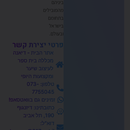
ביניהם
מהמובילים
בתחומם
בישראל
ובעולם.
פרטי יצירת קשר
אתר הבית - דיאנה
מכללה בית ספר
לעיצוב שיער
ומקצועות היופי
טלפון: 073-
7755045
זמינים גם בוואטסאפ!
כתובתינו: דיזנגוף
190, תל אביב
דוא"ל: