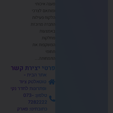
מענה איכותי
ומותאם לצרכי
הלקוח פעילות
החברה מרוכזת
באמצעות
מחלקות
המשקפות את
תחומי
התמחותה…
פרטי יצירת קשר
אתר הבית -
טוטאלטק ציוד
ופתרונות לחדר נקי
טלפון: 073-
7282222
כתובתינו: פארק