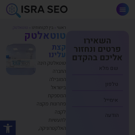
פתרונות AI וחדשנות
ראשי
»
בין לקוחותינו
»
טוטאלטק
טוטאלטק
השאירו
קצת
פרטים ונחזור
עלינו
אליכם בהקדם
טוטאלטק הינה
החברה
המובילה
בישראל
המספקת
פתרונות מקצה
לקצה
לתעשיות
פתח סרגל
האלקטרוניקה,