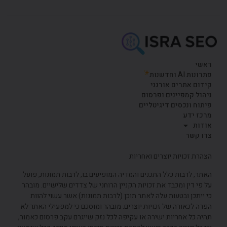
ראשי
פתרונות AI וחדשנות
קידום אתרים אורגני
ניהול קמפיינים ופרסום
פיתוח ונכסים דיגיטליים
מרכז ידע
אודות
צרו קשר
הצהרת זכויות יוצרים ואחריות
האתר, לרבות כלל התכנים והמדיה המופיעים בו, לרבות תמונות, פועל
על פי דין ומכבד את זכויות הקניין הרוחני של צדדים שלישיים. מובהר
כי ייתכן ובטעות עלה לאתר תוכן (לרבות תמונות) אשר עשוי להוות
הפרה לכאורה של זכויות יוצרים. מובהר ומוסכם כי למפעילי האתר לא
תהיה כל אחריות ישירה או עקיפה לכל נזק שייגרם עקב פרסום כאמור,