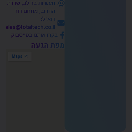
תעשיות בר לב, שדרת
החרוב, מתחם דור
דוא"ל:
sales@totaltech.co.il
בקרו אותנו בפייסבוק
מפת הגעה