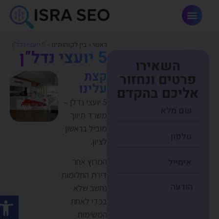
פתרונות AI וחדשנות
ראשי
»
בין לקוחותינו
»
5 יועצי נדל”ן
5 יועצי נדל”ן
השאירו
קצת
פרטים ונחזור
עלינו
אליכם בהקדם
5 יועצי נדלן –
משרד תיווך
מוביל בראשון
לציון.
המרוץ אחר
דירת החלומות
נחשב שלא
פתח סרג
בכדי לאחת
המשימות