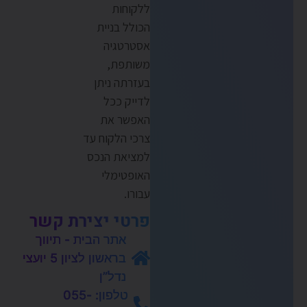
ללקוחות
הכולל בניית
אסטרטגיה
משותפת,
בעזרתה ניתן
לדייק ככל
האפשר את
צרכי הלקוח עד
למציאת הנכס
האופטימלי
עבורו.
פרטי יצירת קשר
אתר הבית - תיווך
בראשון לציון 5 יועצי
נדל”ן
טלפון: 055-