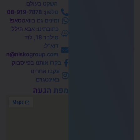
השקט בעולם
טלפון: 08-919-7878‏
זמינים גם בוואטסאפ!
כתובתינו: אבא הילל
סילבר 18, לוד
דוא"ל:
aircon@niskogroup.com
בקרו אותנו בפייסבוק
עקבו אחרינו
באינטגרם
מפת הגעה