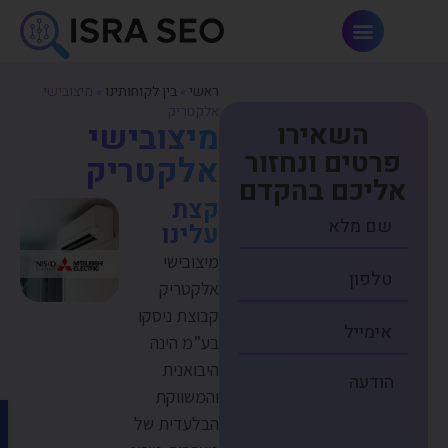
תרונות AI וחדשנות
ראשי
»
בין לקוחותינו
»
מיצובישי
אלקטריק
מיצובישי
השאירו
פרטים ונחזור
אלקטריק
אליכם בהקדם
קצת
עלינו
מיצובישי
אלקטריק
קבוצת ניסקו
בע”מ הינה
היבואנית
והמשווקת
פתח 
הבלעדית של